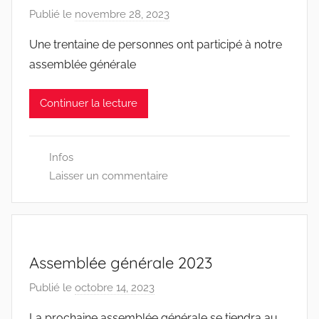
Publié le
novembre 28, 2023
p
a
Une trentaine de personnes ont participé à notre
r
assemblée générale
D
D
Continuer la lecture
E
N
7
Infos
0
Laisser un commentaire
0
Assemblée générale 2023
Publié le
octobre 14, 2023
p
a
La prochaine assemblée générale se tiendra au