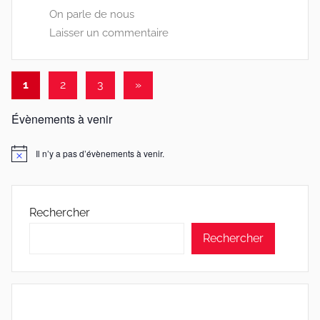
7
On parle de nous
0
Laisser un commentaire
0
Pagination
Articles
1
2
3
»
suivants
des
Évènements à venir
publications
Il n’y a pas d’évènements à venir.
Notice
Rechercher
Rechercher