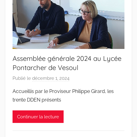
Assemblée générale 2024 au Lycée
Pontarcher de Vesoul
Publié le
décembre 1, 2024
p
a
Accueillis par le Proviseur Philippe Girard, les
r
trente DDEN présents
D
D
Continuer la lecture
E
N
7