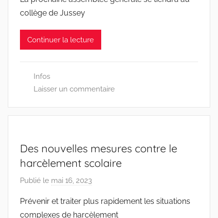
r
collège de Jussey
D
D
Continuer la lecture
E
N
7
Infos
0
Laisser un commentaire
0
Des nouvelles mesures contre le
harcèlement scolaire
Publié le
mai 16, 2023
p
a
Prévenir et traiter plus rapidement les situations
r
complexes de harcèlement