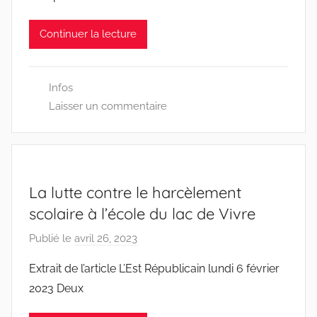
D
D
Continuer la lecture
E
N
7
Infos
0
Laisser un commentaire
0
La lutte contre le harcèlement
scolaire à l’école du lac de Vivre
Publié le
avril 26, 2023
p
a
Extrait de l’article L’Est Républicain lundi 6 février
r
2023 Deux
D
D