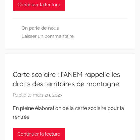
Continuer la lecture
E
N
7
On parle de nous
0
Laisser un commentaire
0
Carte scolaire : l’ANEM rappelle les
droits des territoires de montagne
Publié le
mars 29, 2023
p
a
En pleine élaboration de la carte scolaire pour la
r
rentrée
D
D
Continuer la lecture
E