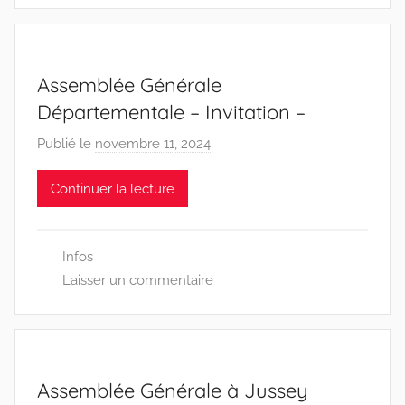
Assemblée Générale
Départementale – Invitation –
Publié le
novembre 11, 2024
p
a
Continuer la lecture
r
D
D
Infos
E
Laisser un commentaire
N
7
0
0
Assemblée Générale à Jussey