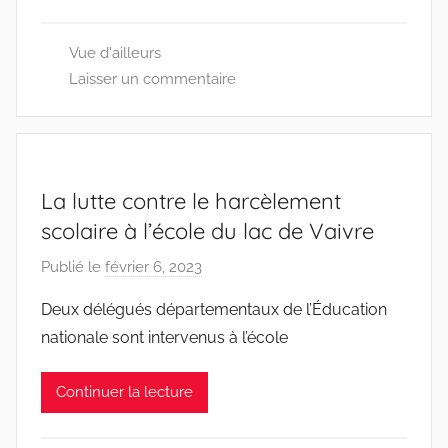
N
7
Vue d'ailleurs
0
Laisser un commentaire
0
La lutte contre le harcèlement
scolaire à l’école du lac de Vaivre
Publié le
février 6, 2023
p
a
Deux délégués départementaux de l’Éducation
r
nationale sont intervenus à l’école
D
D
Continuer la lecture
E
N