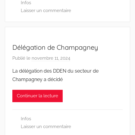
Infos
0
Laisser un commentaire
0
Délégation de Champagney
Publié le
novembre 11, 2024
p
a
La délégation des DDEN du secteur de
r
Champagney a décidé
D
D
Continuer la lecture
E
N
7
Infos
0
Laisser un commentaire
0