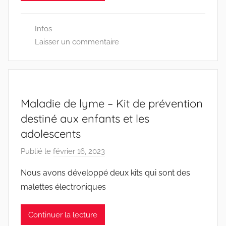
N
7
Infos
0
Laisser un commentaire
0
Maladie de lyme – Kit de prévention
destiné aux enfants et les
adolescents
Publié le
février 16, 2023
p
a
Nous avons développé deux kits qui sont des
r
malettes électroniques
D
D
Continuer la lecture
E